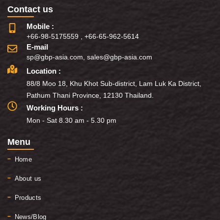
Contact us
Mobile :
+66-98-5175559
,
+66-65-962-5614
E-mail
sp@gbp-asia.com
,
sales@gbp-asia.com
Location :
88/8 Moo 18, Khu Khot Sub-district, Lam Luk Ka District,
Pathum Thani Province, 12130 Thailand.
Working Hours :
Mon - Sat 8.30 am - 5.30 pm
Menu
Home
About us
Products
News/Blog