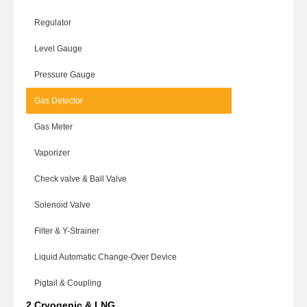
Regulator
Level Gauge
Pressure Gauge
Gas Detector
Gas Meter
Vaporizer
Check valve & Ball Valve
Solenoid Valve
Filter & Y-Strainer
Liquid Automatic Change-Over Device
Pigtail & Coupling
2.Cryogenic & LNG