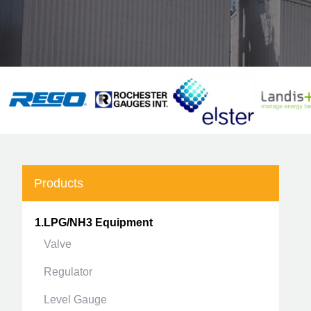
Products
1.LPG/NH3 Equipment
Valve
Regulator
Level Gauge