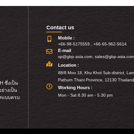
Contact us
Mobile :
+66-98-5175559
,
+66-65-962-5614
E-mail
sp@gbp-asia.com
,
sales@gbp-asia.co
Location :
88/8 Moo 18, Khu Khot Sub-district, Lam
Pathum Thani Province, 12130 Thailand
 ซึ่งเป็น
Working Hours :
ย่างเป็น
Mon - Sat 8.30 am - 5.30 pm
ก๊สแบบครบ