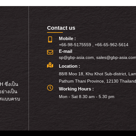
Contact us
Mobile :
+66-98-5175559
,
+66-65-962-5614
E-mail
sp@gbp-asia.com
,
sales@gbp-asia.co
Location :
88/8 Moo 18, Khu Khot Sub-district, Lam
Pathum Thani Province, 12130 Thailand
 ซึ่งเป็น
Working Hours :
ย่างเป็น
Mon - Sat 8.30 am - 5.30 pm
ก๊สแบบครบ