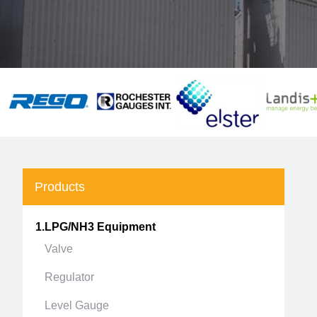
Products
1.LPG/NH3 Equipment
Valve
Regulator
Level Gauge